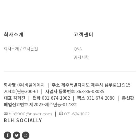
회사소개
고객센터
회사소개 / 오시는길
Q&A
공지사항
회사명
(주)비엘에이치
|
주소
제주특별자치도 제주시 삼무로11길15
204호(연동300-6)
|
사업자 등록번호
363-86-03085
대표
김희진
|
전화
031-674-1002
|
팩스
031-674-2080
|
통신판
매업신고번호
제2023-제주연동-0178호
|
blh9900@naver.com
031-674-1002
BLH SOCIALLY